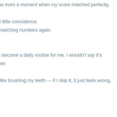
 was even a moment when my score matched perfectly.
little coincidence.
h matching numbers again.
 become a daily routine for me. I wouldn’t say it’s
her.
ke brushing my teeth — if I skip it, it just feels wrong,