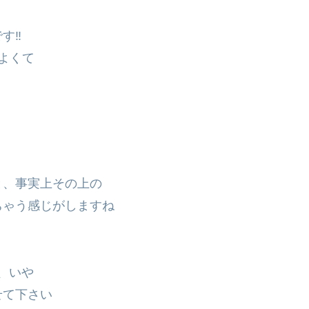
‼︎
よくて
と、事実上その上の
ちゃう感じがしますね
d、いや
せて下さい