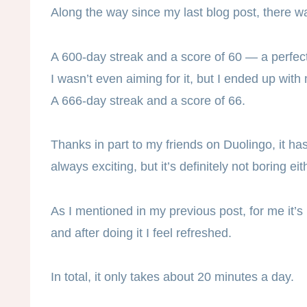
Along the way since my last blog post, there
A 600-day streak and a score of 60 — a perfect 
I wasn’t even aiming for it, but I ended up wit
A 666-day streak and a score of 66.
Thanks in part to my friends on Duolingo, it has
always exciting, but it’s definitely not boring eit
As I mentioned in my previous post, for me it’s li
and after doing it I feel refreshed.
In total, it only takes about 20 minutes a day.