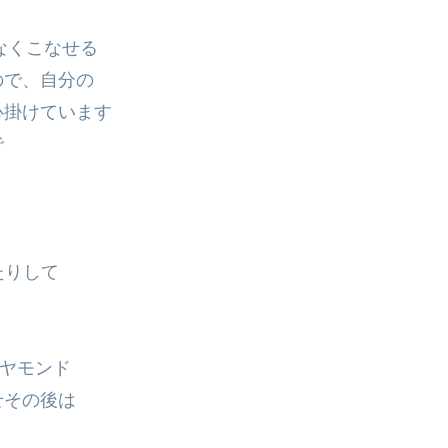
難なくこなせる
ので、自分の
心掛けています
で
たりして
ダイヤモンド
せその後は