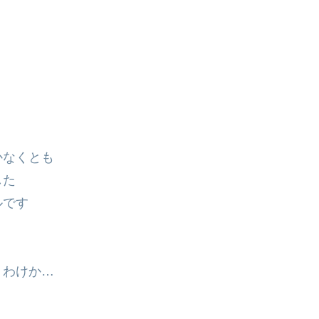
かなくとも
した
ルです
！
うわけか…